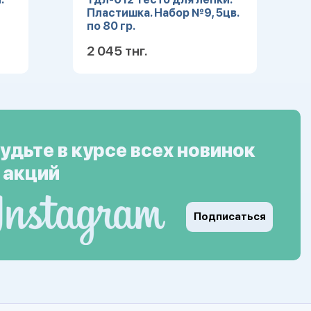
Пластишка. Набор №9, 5цв.
по 80 гр.
2 045 тнг.
ее
Подробнее
удьте в курсе всех новинок
 акций
Подписаться