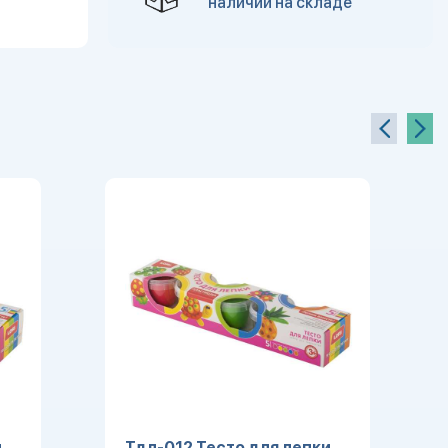
наличии на складе
.
Тдл-012 Тесто для лепки.