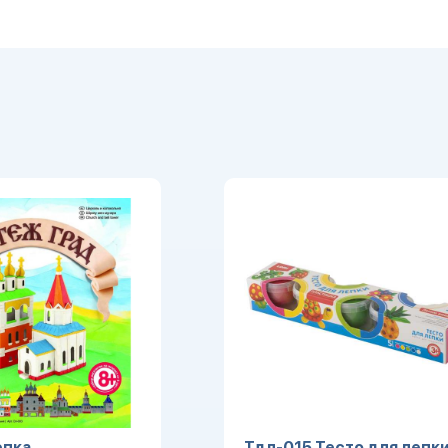
епка
Тдл-015 Тесто для лепки