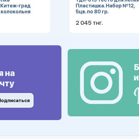
.Китеж-град
Пластишка. Набор №12,
 колокольня
5цв. по 80 гр.
2 045 тнг.
Подробнее
Подробн
Б
я на
и
чту
Подписаться