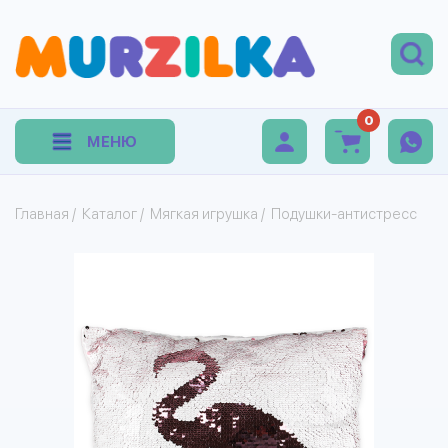
0
МЕНЮ
Главная
/
Каталог
/
Мягкая игрушка
/
Подушки-антистресс