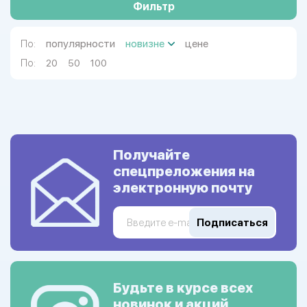
Фильтр
популярности
новизне
цене
По:
По:
20
50
100
Получайте
спецпреложения на
электронную почту
Подписаться
Будьте в курсе всех
новинок и акций