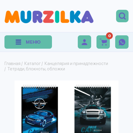
0
МЕНЮ
Главная
/
Каталог
/
Канцелярия и принадлежности
/
Тетради, блокноты, обложки