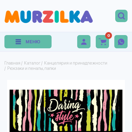
0
МЕНЮ
Главная
/
Каталог
/
Канцелярия и принадлежности
/
Рюкзаки и пеналы, папки