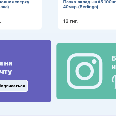
молния сверху
Папка-вкладыш А5 100шт
лка)
40мкр. (Berlingo)
.
12 тнг.
Подробнее
Подробн
Б
я на
и
чту
Подписаться