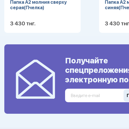
Папка А2 молния сверху
Папка А2 
серая(Пчелка)
синяя(Пче
3 430 тнг.
3 430 тнг
Подробнее
Получайте
спецпреложени
электронную по