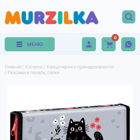
0
МЕНЮ
Главная
/
Каталог
/
Канцелярия и принадлежности
/
Рюкзаки и пеналы, папки