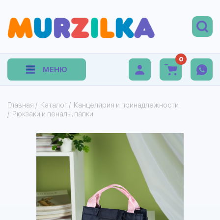
0
МЕНЮ
Главная
/
Каталог
/
Канцелярия и принадлежности
/
Рюкзаки и пеналы, папки