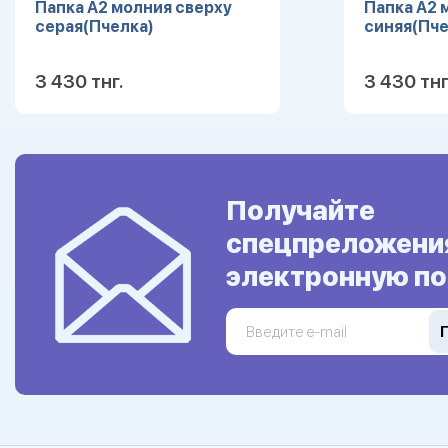
Папка А2 молния сверху
Папка А2 
серая(Пчелка)
синяя(Пче
3 430 тнг.
3 430 тнг
Подробнее
Получайте
спецпреложени
электронную по