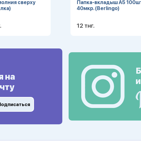
молния сверху
Папка-вкладыш А5 100шт
лка)
40мкр. (Berlingo)
.
12 тнг.
Подробнее
Подробн
Б
я на
и
чту
Подписаться