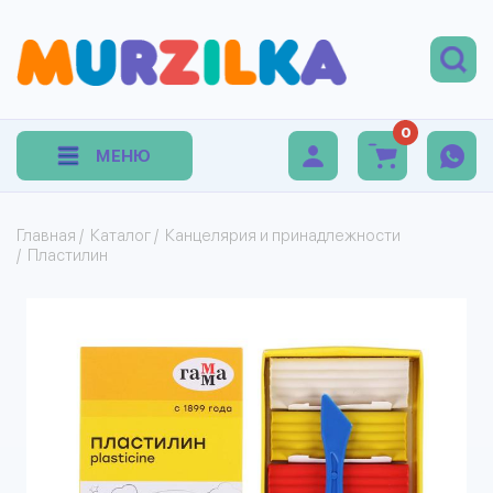
0
МЕНЮ
Главная
/
Каталог
/
Канцелярия и принадлежности
/
Пластилин