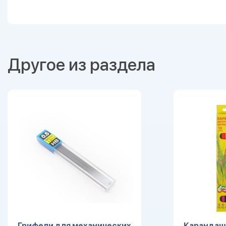
Другое из раздела
Грифели для механических
Карандаши 