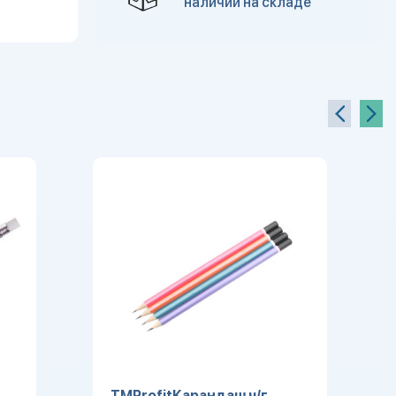
наличии на складе
TMProfitКарандаш ч/г