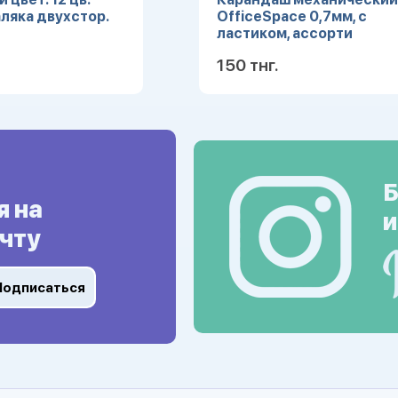
ляка двухстор.
OfficeSpace 0,7мм, с
ластиком, ассорти
150 тнг.
Подробнее
Подробн
Б
я на
и
чту
Подписаться