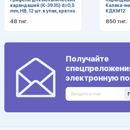
карандашей (К-3935) d=0,5
Каляка-ма
mm, HB, 12 шт. в упак, кратно
КДКМ12
12
48 тнг.
850 тнг.
Подробнее
Получайте
спецпреложени
электронную по