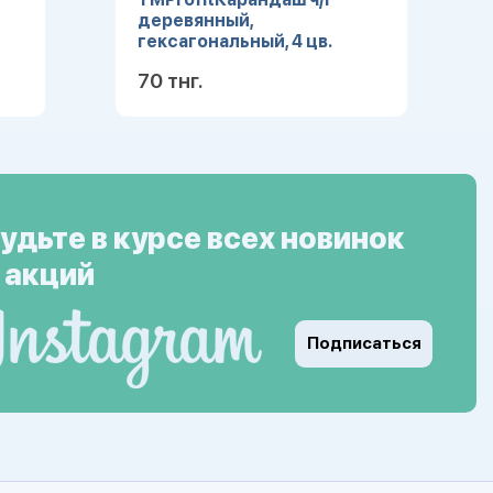
деревянный,
гексагональный, 4 цв.
микс(КЧ-3167) в тубе, кр 36
70 тнг.
ее
Подробнее
удьте в курсе всех новинок
 акций
Подписаться