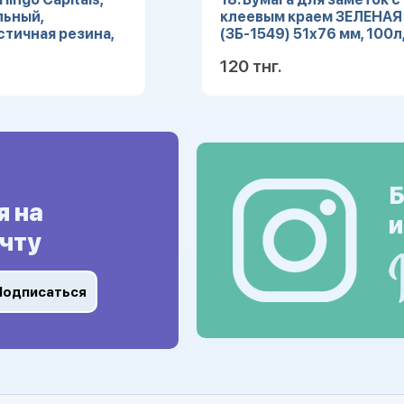
льный,
клеевым краем ЗЕЛЕНАЯ
тичная резина,
(ЗБ-1549) 51х76 мм, 100л
орти, 23*19*9мм
кратно 12
120 тнг.
Подробнее
Подробн
Б
я на
и
чту
Подписаться