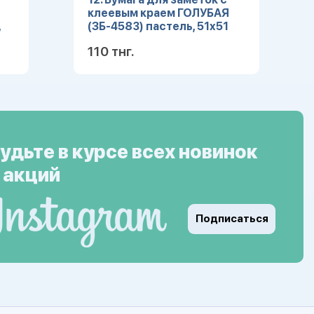
клеевым краем ГОЛУБАЯ
,
(ЗБ-4583) пастель, 51х51
мм, 100л, кратно 12
110 тнг.
ее
Подробнее
удьте в курсе всех новинок
 акций
Подписаться