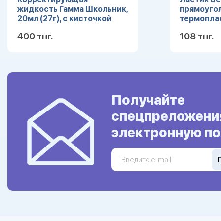
жидкость Гамма Школьник,
прямоуго
20мл (27г), с кисточкой
термоплас
цвета асс
400 тнг.
108 тнг.
Подробнее
Получайте
спецпреложени
электронную по