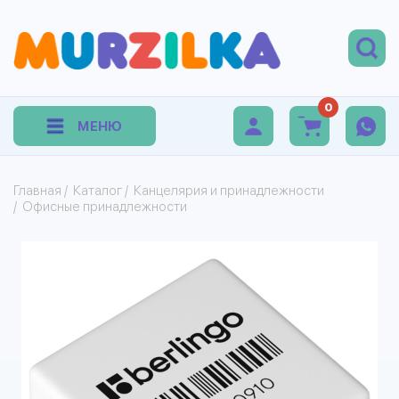
0
МЕНЮ
Главная
/
Каталог
/
Канцелярия и принадлежности
/
Офисные принадлежности