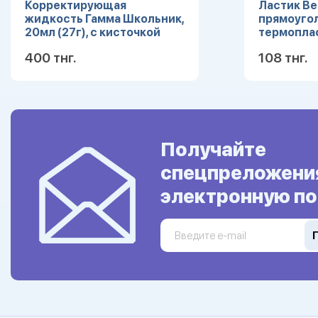
Корректирующая
Ластик Ber
жидкость Гамма Школьник,
прямоуго
20мл (27г), с кисточкой
термоплас
цвета асс
400 тнг.
108 тнг.
Подробнее
Получайте
спецпреложени
электронную по