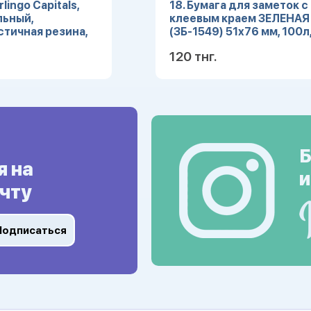
lingo Capitals,
18. Бумага для заметок с
льный,
клеевым краем ЗЕЛЕНАЯ
тичная резина,
(ЗБ-1549) 51х76 мм, 100л
орти, 23*19*9мм
кратно 12
120 тнг.
Подробнее
Подробн
Б
я на
и
чту
Подписаться