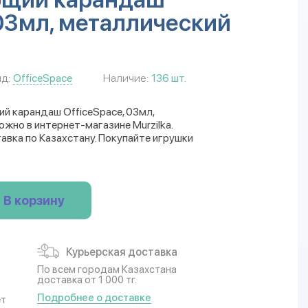
 03мл, металлический
д:
OfficeSpace
Наличие:
136 шт.
й карандаш OfficeSpace, 03мл,
жно в интернет-магазине Murzilka.
авка по Казахстану. Покупайте игрушки
В корзину
Курьерская доставка
По всем городам Казахстана
доставка от 1 000 тг.
Подробнее о доставке
ет