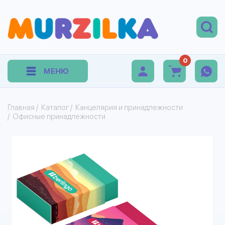
0
МЕНЮ
Главная
/
Каталог
/
Канцелярия и принадлежности
/
Офисные принадлежности