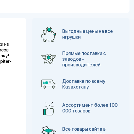
Выгодные цены на все
игрушки
и из
асов
Прямые поставки с
елку!
заводов -
piter-
производителей
Доставка по всему
Казахстану
Ассортимент более 100
000 товаров
Все товары сайта в