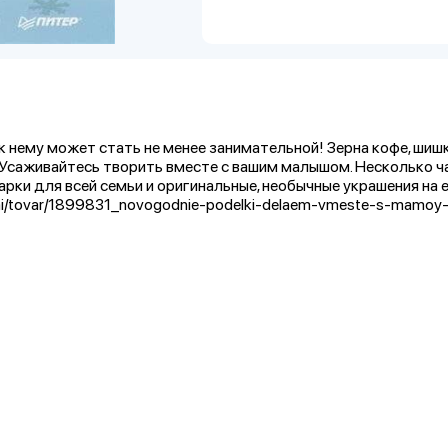
к нему может стать не менее занимательной! Зерна кофе, шишк
! Усаживайтесь творить вместе с вашим малышом. Несколько ч
рки для всей семьи и оригинальные, необычные украшения на 
1ai/tovar/1899831_novogodnie-podelki-delaem-vmeste-s-mamoy-