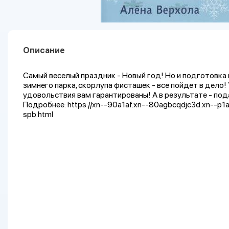
Описание
Самый веселый праздник - Новый год! Но и подготовка 
зимнего парка, скорлупа фисташек - все пойдет в дело
удовольствия вам гарантированы! А в результате - пода
Подробнее: https://xn--90a1af.xn--80agbcqdjc3d.xn--p
spb.html