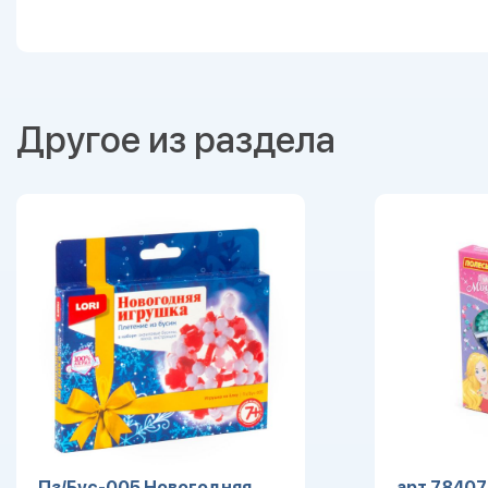
Другое из раздела
Пз/Бус-005 Новогодняя
арт 78407