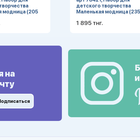
творчества
детского творчества
 модница (205
Маленькая модница (23
) (в коробке)
элементов) (в коробке)
.
1 895 тнг.
Подробнее
Подробн
Б
я на
и
чту
Подписаться