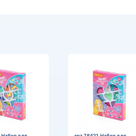
, Набор для
арт 78421, Набор для