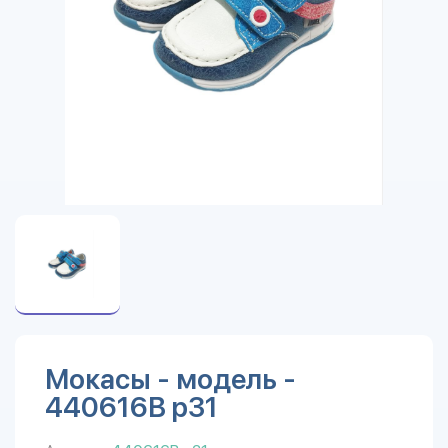
Мокасы - модель -
440616B р31