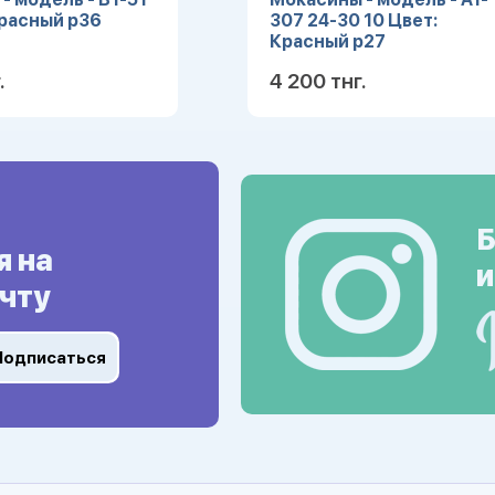
Красный р36
307 24-30 10 Цвет:
Красный р27
.
4 200 тнг.
Подробнее
Подробн
Б
я на
и
чту
Подписаться