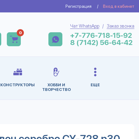
Регистрация
/
Вход в кабинет
Чат WhatsApp
/
Заказ звонка
0
+7-776-718-15-92
8 (7142) 56-64-42
КОНСТРУКТОРЫ
ХОББИ И
ЕЩЕ
ТВОРЧЕСТВО
воч серебро CY-728 р30