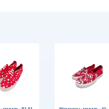
- модель - B1-51
Мокасины - модель - A1-