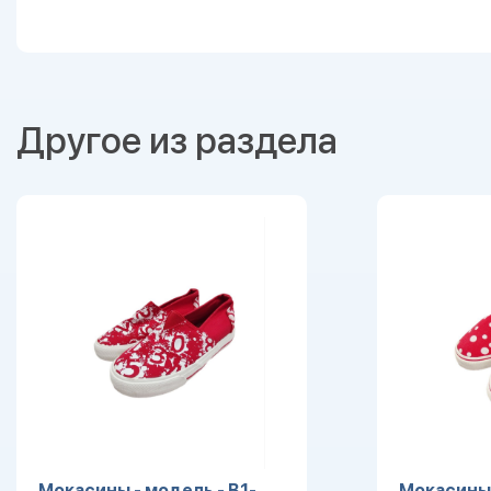
Другое из раздела
Мокасины - модель - B1-
Мокасины 