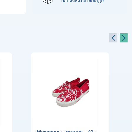
наличии на складе
Мокасины - модель - A1-