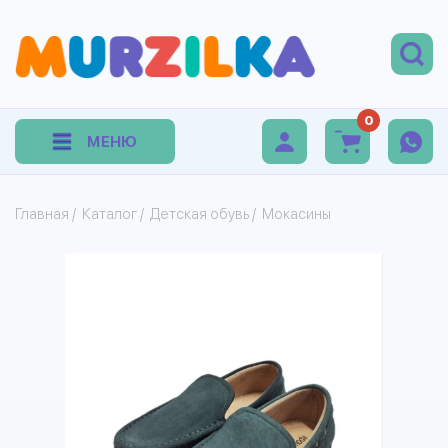
0
МЕНЮ
Главная
/
Каталог
/
Детская обувь
/
Мокасины