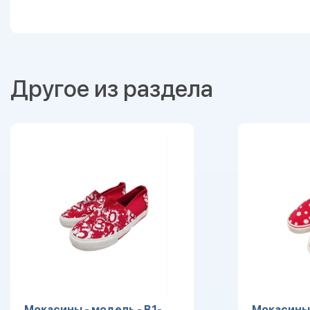
Другое из раздела
Мокасины - модель - B1-
Мокасины 