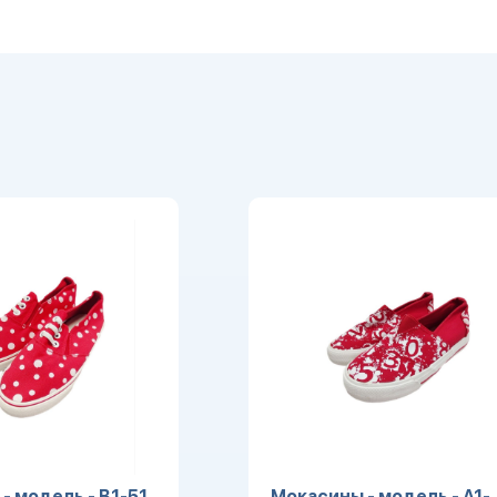
- модель - B1-51
Мокасины - модель - A1-