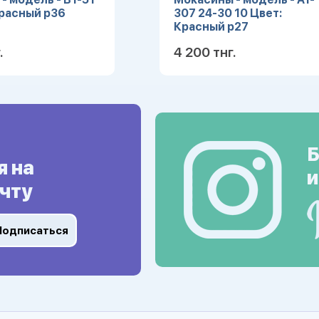
Красный р36
307 24-30 10 Цвет:
Красный р27
.
4 200 тнг.
Подробнее
Подробн
Б
я на
и
чту
Подписаться