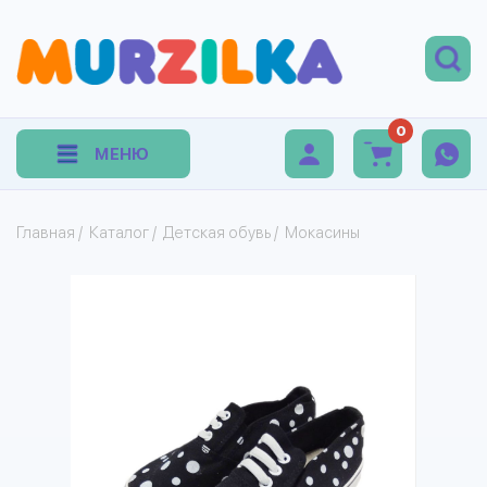
0
МЕНЮ
Главная
/
Каталог
/
Детская обувь
/
Мокасины