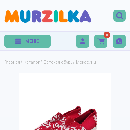
0
МЕНЮ
Главная
/
Каталог
/
Детская обувь
/
Мокасины