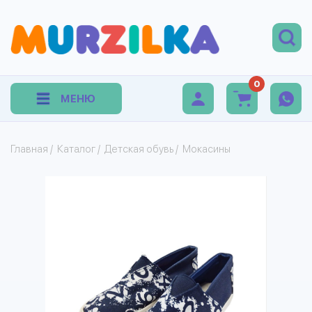
0
МЕНЮ
Главная
/
Каталог
/
Детская обувь
/
Мокасины