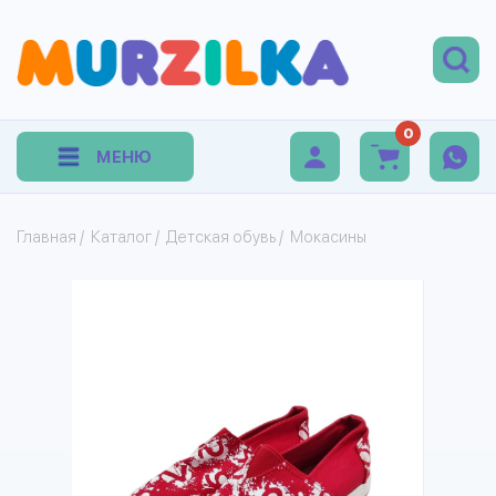
0
МЕНЮ
Главная
/
Каталог
/
Детская обувь
/
Мокасины