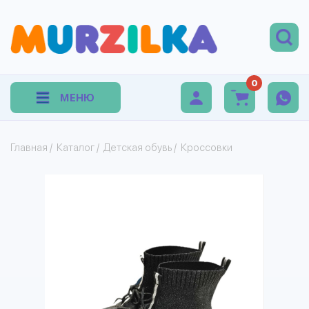
0
МЕНЮ
Главная
/
Каталог
/
Детская обувь
/
Кроссовки