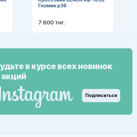
Гномик р36
7 600 тнг.
ее
Подробнее
удьте в курсе всех новинок
 акций
Подписаться