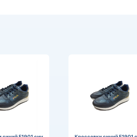
 синий F1901 син
Кроссовки синий F1901 