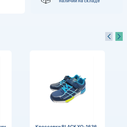
наличии на складе
син
Кроссовки BLACK XQ-1636