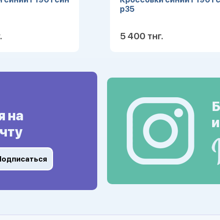
р35
.
5 400 тнг.
Подробнее
Подробн
Б
я на
и
чту
Подписаться