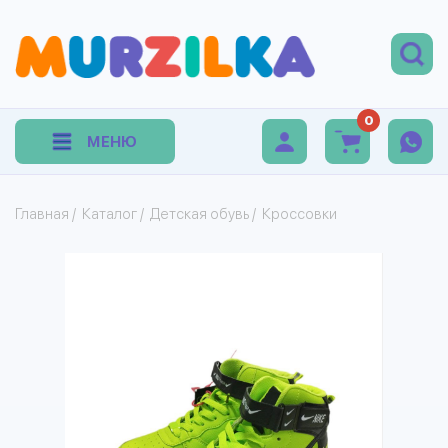
0
МЕНЮ
Главная
/
Каталог
/
Детская обувь
/
Кроссовки