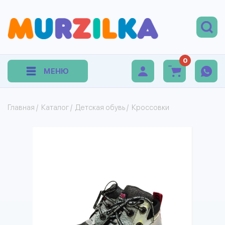
0
МЕНЮ
Главная
/
Каталог
/
Детская обувь
/
Кроссовки