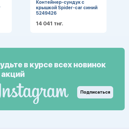
Контейнер-сундук с
т
крышкой Spider-car синий
5249426
14 041 тнг.
ее
Подробнее
удьте в курсе всех новинок
 акций
Подписаться