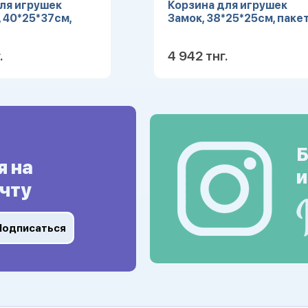
ля игрушек
Корзина для игрушек
 40*25*37см,
Замок, 38*25*25см, паке
.
4 942 тнг.
Подробнее
Подробн
Б
я на
и
чту
Подписаться