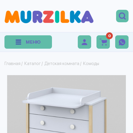
0
МЕНЮ
Главная
/
Каталог
/
Детская комната
/
Комоды