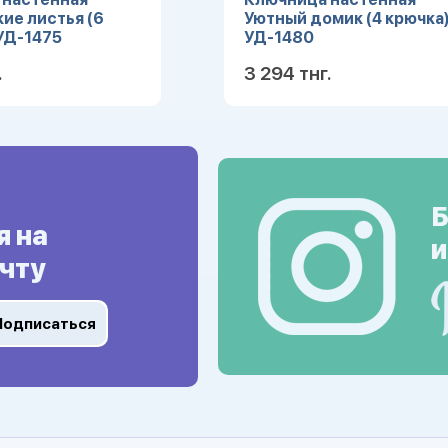
ие листья (6
Уютный домик (4 крючка
УД-1475
УД-1480
.
3 294 тнг.
Подробнее
Подробн
Б
я на
и
чту
Подписаться